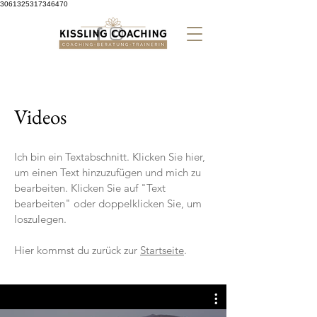
3061325317346470
Videos
Ich bin ein Textabschnitt. Klicken Sie hier,
um einen Text hinzuzufügen und mich zu
bearbeiten. Klicken Sie auf "Text
bearbeiten" oder doppelklicken Sie, um
loszulegen.
Hier kommst du zurück zur
Startseite
.