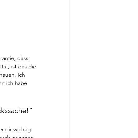
rantie, dass 
st, ist das die 
hauen. Ich 
nn ich habe 
ckssache!”
r dir wichtig 
 auch zu sehen. 