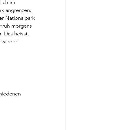
lich im 
rk angrenzen. 
er Nationalpark 
 Früh morgens 
 Das heisst, 
 wieder 
chiedenen 