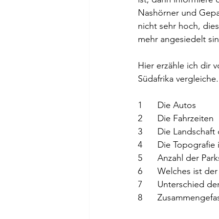
Nashörner und Gepar
nicht sehr hoch, di
mehr angesiedelt sin
Hier erzähle ich dir
Südafrika vergleiche
1	Die Autos
2	Die Fahrzeiten
3	Die Landschaft
4	Die Topografi
5	Anzahl der Pa
6	Welches ist de
7	Unterschied de
8	Zusammengefass