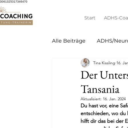
3061325317346470
Start
ADHS-Coa
Alle Beiträge
ADHS/Neuro
Tina Kissling
16. Ja
Der Unters
Tansania
Aktualisiert:
16. Jan. 2024
Du hast vor, eine Sa
entschieden, wo du h
hilft dir das bei de