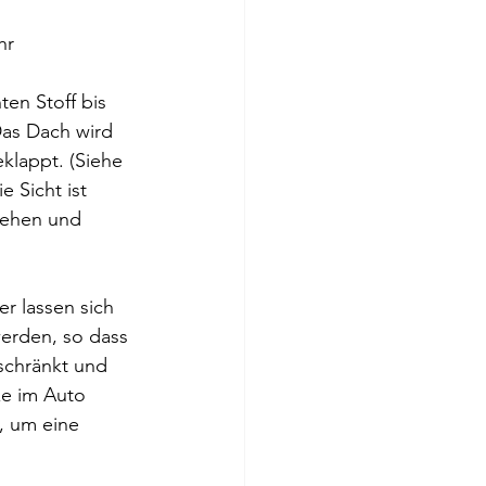
hr 
en Stoff bis 
Das Dach wird 
lappt. (Siehe 
 Sicht ist 
sehen und 
r lassen sich 
erden, so dass 
schränkt und 
ze im Auto 
, um eine 