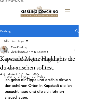
3061325317346470
Beitrag
Alle Beiträge
Tina Kissling
Alle Beiträge
26. Nov. 2022
7 Min. Lesezeit
Kapstadt! Meine Highlights die
ADHS/Neurodivergenz/Mindset
du dir ansehen solltest.
über mich
Aktualisiert:
12. Dez. 2022
Natur und Tiere - auf Reisen
Ich gebe dir Tipps und erzähle dir von 
den schönen Orten in Kapstadt die ich 
besucht habe und die sich lohnen 
anzuschauen.