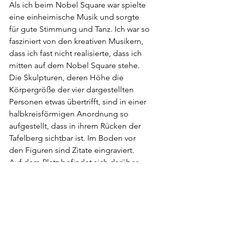
Als ich beim Nobel Square war spielte 
eine einheimische Musik und sorgte 
für gute Stimmung und Tanz. Ich war so 
fasziniert von den kreativen Musikern, 
dass ich fast nicht realisierte, dass ich 
mitten auf dem Nobel Square stehe. 
Die Skulpturen, deren Höhe die 
Körpergröße der vier dargestellten 
Personen etwas übertrifft, sind in einer 
halbkreisförmigen Anordnung so 
aufgestellt, dass in ihrem Rücken der 
Tafelberg sichtbar ist. Im Boden vor 
den Figuren sind Zitate eingraviert. 
Auf dem Platz befindet sich darüber 
hinaus eine 
fünfte Skulptur 
mit dem 
Titel „Peace and Democracy“ (Frieden 
und Demokratie), durch welche der 
Anteil von Frauen und Kindern am 
Friedens- und 